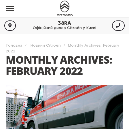
38RA
Офіційний дилер Citroën у Києві
Головна
Новини Citroën
Monthly Archives: February
2022
MONTHLY ARCHIVES:
FEBRUARY 2022