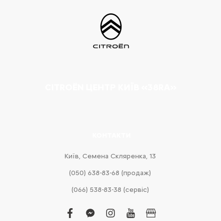
CITROËN ЦЕНТР КИЇВ «38RA»
КОНТАКТИ
Київ, Cемена Скляренка, 13
(050) 638-83-68 (продаж)
(066) 538-83-38 (сервіс)
facebook
facebook-
instagram
youtube
business