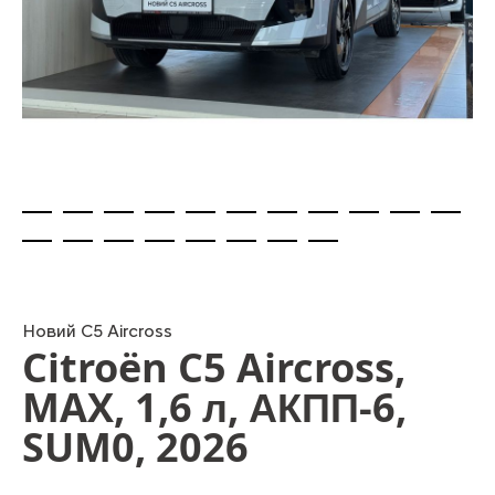
Skip
to
the
beginning
Новий C5 Aircross
Citroën C5 Aircross,
of
the
MAX, 1,6 л, АКПП-6,
images
gallery
SUM0, 2026