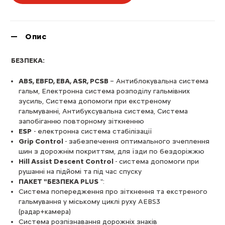
Опис
БЕЗПЕКА:
ABS, EBFD, EBA, ASR, PCSB
– Антиблокувальна система
гальм, Електронна система розподілу гальмівних
зусиль, Система допомоги при екстреному
гальмуванні, Антибуксувальна система, Система
запобіганню повторному зіткненню
ESP
- електронна система стабілізації
Grip Control
- забезпечення оптимального зчеплення
шин з дорожнім покриттям, для їзди по бездоріжжю
Hill Assist Descent Control
- система допомоги при
рушанні на підйомі та під час спуску
ПАКЕТ "БЕЗПЕКА PLUS
":
Система попередження про зіткнення та екстреного
гальмування у міському циклі руху AEBS3
(радар+камера)
Система розпізнавання дорожніх знаків