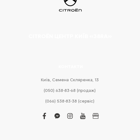
CITROËN ЦЕНТР КИЇВ «38RA»
КОНТАКТИ
Київ, Cемена Скляренка, 13
(050) 638-83-68 (продаж)
(066) 538-83-38 (сервіс)
facebook
facebook-
instagram
youtube
business
messenger