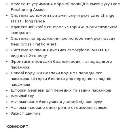
Асистент утримання обраної позиції в смузі руху Lane
Positioning Assist
Система допомоги при зміні смуги руху Lane change
assist - long range
Адаптивний круїз-контроль Stop&Go з обмежувачем
швидкості
Система попередження про поперечний рух позаду
Rear Cross Traffic Alert
Система кріплення дитячих автокрісел
ISOFIX
на
сидіннях 2-го ряду
Фронтальні подушки безпеки водія та переднього
пасажира
Бокові подушки безпеки водія та переднього
пасажира. Шторки безпеки для передніх та задніх
пасажирів
Шторки безпеки для передніх та задніх пасажирів
Імобілайзер
Автоматичне блокування дверей під час руху
Автоматизоване електричне стоянкове гальмо
Захист двигуна
КОМФОРТ: