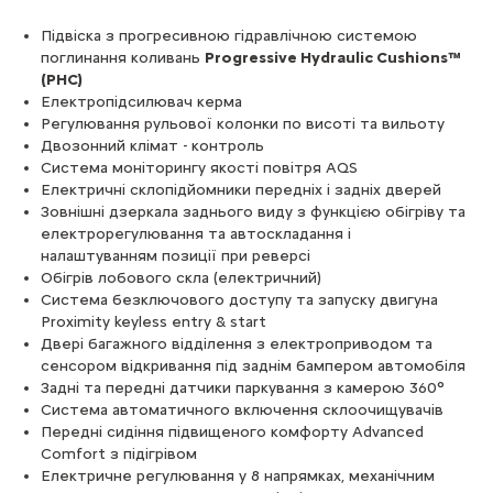
Підвіска з прогресивною гідравлічною системою
поглинання коливань
Progressive Hydraulic Cushions™
(PHC)
Електропідсилювач керма
Регулювання рульової колонки по висоті та вильоту
Двозонний клімат - контроль
Система моніторингу якості повітря AQS
Електричні склопідйомники передніх і задніх дверей
Зовнішні дзеркала заднього виду з функцією обігріву та
електрорегулювання та автоскладання і
налаштуванням позиції при реверсі
Обігрів лобового скла (електричний)
Система безключового доступу та запуску двигуна
Proximity keyless entry & start
Двері багажного відділення з електроприводом та
сенсором відкривання під заднім бампером автомобіля
Задні та передні датчики паркування з камерою 360°
Система автоматичного включення склоочищувачів
Передні сидіння підвищеного комфорту Advanced
Comfort з підігрівом
Електричне регулювання у 8 напрямках, механічним