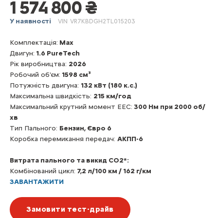
1 574 800 ₴
У наявності
VIN
VR7KBDGH2TL015203
Комплектація:
Max
Двигун:
1.6 PureTech
Рік виробництва:
2026
Робочий об'єм:
1598 см³
Потужність двигуна:
132 кВт (180 к.с.)
Максимальна швидкість:
215 км/год
Максимальний крутний момент EEC:
300 Нм при 2000 об/
хв
Тип Пального:
Бензин, Євро 6
Коробка перемикання передач:
АКПП-6
Витрата пального та викид CO2*:
Комбінований цикл:
7,2 л/100 км / 162 г/км
ЗАВАНТАЖИТИ
Замовити тест-драйв