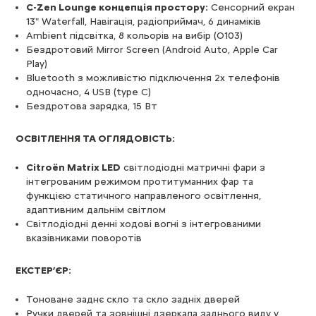
C-Zen Lounge концепція простору:
Сенсорний екран
13" Waterfall, Навігація, радіоприймач, 6 динаміків
Ambient підсвітка, 8 кольорів на вибір (O103)
Бездротовий Mirror Screen (Android Auto, Apple Car
Play)
Bluetooth з можливістю підключення 2х телефонів
одночасно, 4 USB (type C)
Бездротова зарядка, 15 Вт
ОСВІТЛЕННЯ ТА ОГЛЯДОВІСТЬ:
Citroën Matrix LED
світлодіодні матричні фари з
інтегрованим режимом протитуманних фар та
функцією статичного направленого освітлення,
адаптивним дальнім світлом
Світлодіодні денні ходові вогні з інтегрованими
вказівниками поворотів
ЕКСТЕР
’
ЄР:
Тоноване заднє скло та скло задніх дверей
Ручки дверей та зовнішні дзеркала заднього виду у