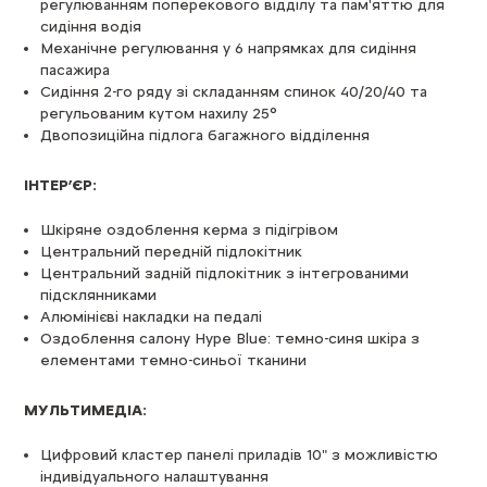
регулюванням поперекового відділу та пам'яттю для
сидіння водія
Механічне регулювання у 6 напрямках для сидіння
пасажира
Сидіння 2-го ряду зі складанням спинок 40/20/40 та
регульованим кутом нахилу 25°
Двопозиційна підлога багажного відділення
ІНТЕР
’
ЄР:
Шкіряне оздоблення керма з підігрівом
Центральний передній підлокітник
Центральний задній підлокітник з інтегрованими
підсклянниками
Алюмінієві накладки на педалі
Оздоблення салону Hype Blue: темно-синя шкіра з
елементами темно-синьої тканини
МУЛЬТИМЕДІА:
Цифровий кластер панелі приладів 10" з можливістю
індивідуального налаштування