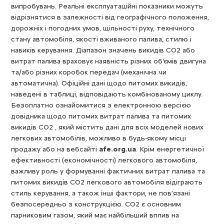
випробувань. Реальні експлуатаційні показники можуть
відрізнятися в залежності від географічного положення,
дорожніх і погодних умов, щільності руху, технічного
стану автомобіля, якості вживаного палива, стилю і
навиків керування. Діапазон значень викидів СО2 або
витрат палива враховує наявність різних об'ємів двигуна
та/або різних коробок передач (механічна чи
автоматична). Офіційні дані щодо питомих викидів,
наведені в таблиці, відповідають комбінованому циклу.
Безоплатно ознайомитися з електронною версією
довідника щодо питомих витрат палива та питомих
викидів CO2 , який містить дані для всіх моделей нових
легкових автомобілів, можливо в будь-якому місці
продажу або на вебсайті
afe.org.ua
. Крім енергетичної
ефективності (економічності) легкового автомобіля,
важливу роль у формуванні фактичних витрат палива та
питомих викидів CO2 легкового автомобіля відіграють
стиль керування, а також інші фактори, не пов’язані
безпосередньо з конструкцією. CO2 є основним
парниковим газом, який має найбільший вплив на