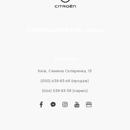
CITROËN ЦЕНТР КИЇВ «38RA»
КОНТАКТИ
Київ, Cемена Скляренка, 13
(050) 638-83-68 (продаж)
(066) 538-83-38 (сервіс)
facebook
facebook-
instagram
youtube
business
messenger