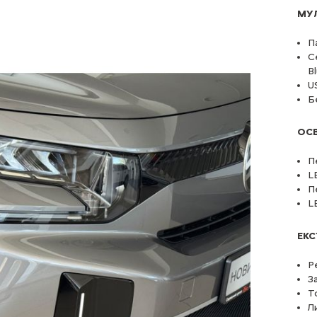
МУЛ
П
С
B
U
Б
ОСВ
П
L
П
L
ЕКС
Р
З
Т
Л