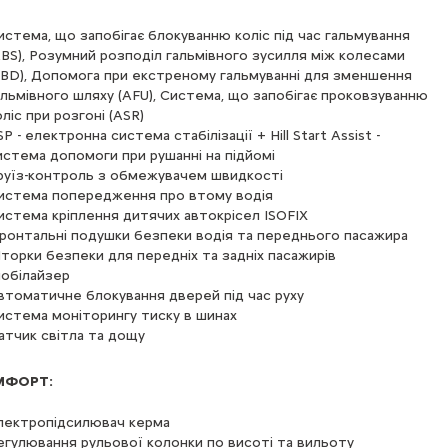
истема, що запобігає блокуванню коліс під час гальмування
ABS), Розумний розподіл гальмівного зусилля між колесами
EBD), Допомога при екстреному гальмуванні для зменшення
альмівного шляху (AFU), Система, що запобігає проковзуванню
оліс при розгоні (ASR)
P - електронна система стабілізації + Hill Start Assist -
истема допомоги при рушанні на підйомі
руїз-контроль з обмежувачем швидкості
истема попередження про втому водія
истема кріплення дитячих автокрісел ISOFIX
ронтальні подушки безпеки водія та переднього пасажира
торки безпеки для передніх та задніх пасажирів
мобілайзер
втоматичне блокування дверей під час руху
истема моніторингу тиску в шинах
атчик світла та дощу
МФОРТ:
лектропідсилювач керма
егулювання рульової колонки по висоті та вильоту