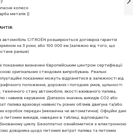
17
АКПП-6, RDM0,
апасне колесо
2026
арба металік (
)
Далі
АНТІЯ:
а автомобіль CITROЁN розширюється договірна гарантія
ерміном на 3 роки, або 100 000 км (залежно від того, що
астане раніше)
ні показники визначені Європейським центром сертифікації
основі оригінальних стендових випробувань. Реальні
плуатаційні показники можуть відрізнятися в залежності від
графічного положення, дорожніх і погодних умов, щільності
у, технічного стану автомобіля, якості вживаного палива,
лю і навиків керування. Діапазон значень викидів СО2 або
ат палива враховує наявність різних об'ємів двигуна та/або
их коробок передач (механічна чи автоматична). Офіційні дані
о питомих викидів, наведені в таблиці, відповідають
бінованому циклу. Безоплатно ознайомитися з електронною
сією довідника щодо питомих витрат палива та питомих