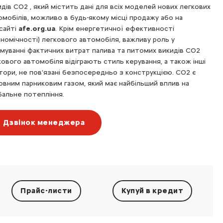
идів CO2 , який містить дані для всіх моделей нових легкових
омобілів, можливо в будь-якому місці продажу або на
сайті
afe.org.ua
. Крім енергетичної ефективності
ономічності) легкового автомобіля, важливу роль у
муванні фактичних витрат палива та питомих викидів CO2
кового автомобіля відіграють стиль керування, а також інші
тори, не пов’язані безпосередньо з конструкцією. CO2 є
овним парниковим газом, який має найбільший вплив на
бальне потепління.
Дзвінок менеджера
Прайс-листи
Купуй в кредит