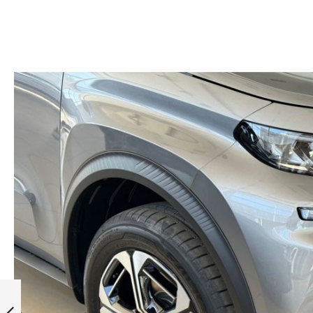
Citroën C3
Aircross, 1.2, Max,
Hybrid 136 к.с.,