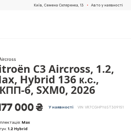
•
Київ, Cемена Скляренка, 13
Авто у наявності
Aircross
itroën C3 Aircross, 1.2,
ax, Hybrid 136 к.с.,
КПП-6, SXM0, 2026
 177 000 ₴
У наявності
VIN
VR7CGHPY6ST309151
плектація:
Max
гун:
1.2 Hybrid