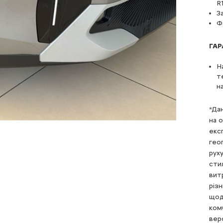
R
З
Ф
ГАР
Н
т
н
*Да
на 
екс
гео
рух
сти
витр
різн
щод
ком
вер