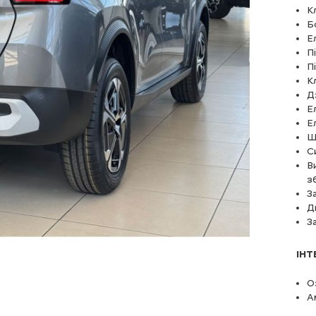
К
Б
Е
П
П
К
Д
Е
Е
Ш
С
В
з
З
Д
З
ІНТ
О
А