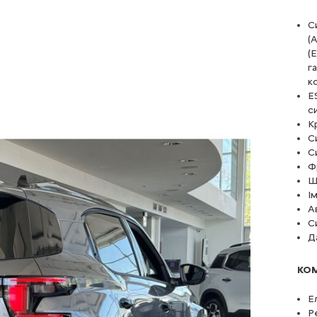
С
(
(
г
к
ES
с
К
С
С
Ф
Ш
І
А
С
Д
КО
Е
Р