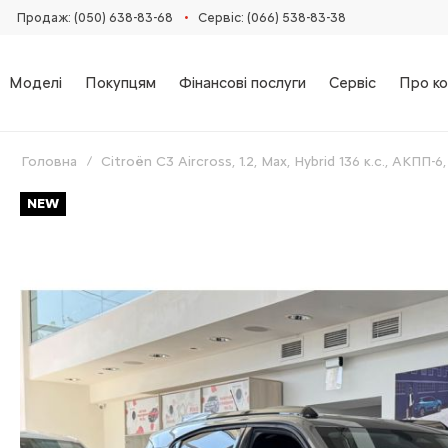
•
Продаж: (050) 638-83-68
Сервіс: (066) 538-83-38
Моделі
Покупцям
Фінансові послуги
Сервіс
Про ко
Головна
Citroën C3 Aircross, 1.2, Max, Hybrid 136 к.с., АКПП-
Skip
NEW
to
the
end
of
the
images
gallery