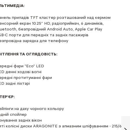
ЬТИМЕДІА:
анель приладів TFT кластер розташований над кермом
енсорний екран 10.25'' HD, радіоприймач, 6 динаміків,
luetooth, безпровідний Android Auto, Apple Car Play
SB-C порти для передніх та задніх пасажирів
езпровідна зарядка для телефону
ІТЛЕННЯ ТА ОГЛЯДОВІСТЬ:
ередні фари "Eco" LED
ED денні ходові вогні
ередні протитуманні фари
ED задні ліхтарі
ТЕР’ЄР:
ейлінги на даху чорного кольору
адній спойлер
Citroën C3
онування задніх вікон
Aircross, 1.2, Max,
иті колісні диски ARAGONITE з алмазним шліфуванням - 215/60
Hybrid 136 к.с.,