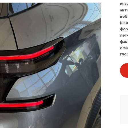
вик
авт
веб
(ек
фор
лег
фак
осн
гло