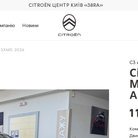
CITROËN ЦЕНТР КИЇВ
«38RA»
мпанію
Новини
6, SXM0, 2026
C3 
C
M
А
1
Ком
Дви