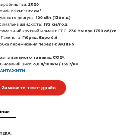
 виробництва:
2026
очий об'єм:
1199 см³
ужність двигуна:
100 кВт (136 к.с.)
симальна швидкість:
192 км/год.
симальний крутний момент EEC:
230 Нм при 1750 об/хв
 Пального:
Гібрид, Євро 6,4
обка перемикання передач:
АКПП-6
рата пального та викид CO2*:
бінований цикл:
6,0 л/100км / 135 г/км
ВАНТАЖИТИ
Замовити тест-драйв
Опис
ПЕКА: