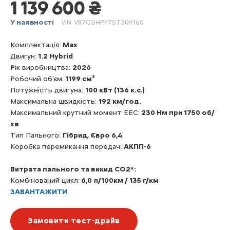
1 139 600 ₴
У наявності
VIN
VR7CGHPY7ST309160
Комплектація:
Max
Двигун:
1.2 Hybrid
Рік виробництва:
2026
Робочий об'єм:
1199 см³
Потужність двигуна:
100 кВт (136 к.с.)
Максимальна швидкість:
192 км/год.
Максимальний крутний момент EEC:
230 Нм при 1750 об/
хв
Тип Пального:
Гібрид, Євро 6,4
Коробка перемикання передач:
АКПП-6
Витрата пального та викид CO2*:
Комбінований цикл:
6,0 л/100км / 135 г/км
ЗАВАНТАЖИТИ
Замовити тест-драйв