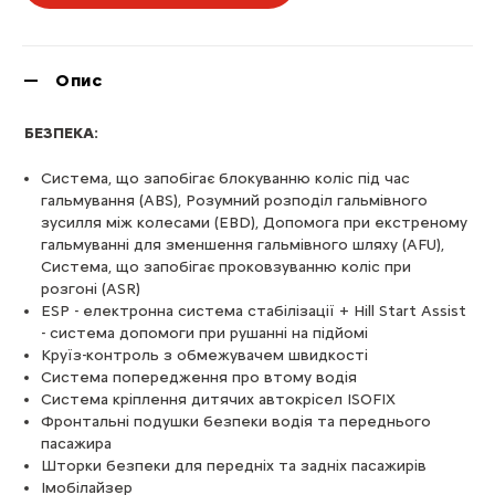
Опис
БЕЗПЕКА:
Система, що запобігає блокуванню коліс під час
гальмування (ABS), Розумний розподіл гальмівного
зусилля між колесами (EBD), Допомога при екстреному
гальмуванні для зменшення гальмівного шляху (AFU),
Система, що запобігає проковзуванню коліс при
розгоні (ASR)
ESP - електронна система стабілізації + Hill Start Assist
- система допомоги при рушанні на підйомі
Круїз-контроль з обмежувачем швидкості
Система попередження про втому водія
Система кріплення дитячих автокрісел ISOFIX
Фронтальні подушки безпеки водія та переднього
пасажира
Шторки безпеки для передніх та задніх пасажирів
Імобілайзер