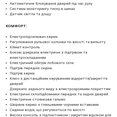
Автоматичне блокування дверей під час руху
Система моніторингу тиску в шинах
Датчик світла та дощу
КОМФОРТ:
Електропідсилювач керма
Регулювання рульової колонки по висоті та вильоту
Клімат-контроль
Бокові дзеркала електричні з підігрівом та
електроскладанням
Електричний обігрів лобового скла
Підігрів передніх сидінь
Підігрів керма
Ключ з дистанційним керуванням відкриття/закриття
дверей
Дзеркало заднього виду з електрохромним покриттям
Електричні склопідйомники передніх та задніх дверей
Електричне стоянкове гальмо
Шкіряне кермо з глянцевими чорними вставками
Сидіння водія, що регулюється по висоті
Висока консоль з підлокітником і закритим відсіком для