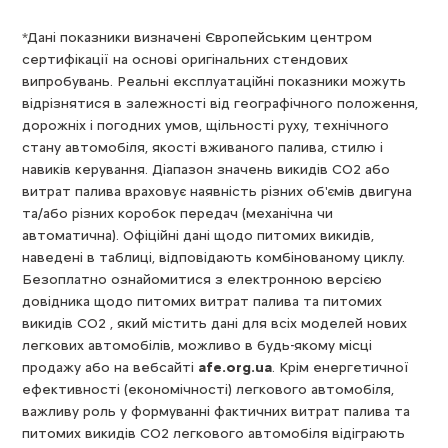
*Дані показники визначені Європейським центром
сертифікації на основі оригінальних стендових
випробувань. Реальні експлуатаційні показники можуть
відрізнятися в залежності від географічного положення,
дорожніх і погодних умов, щільності руху, технічного
стану автомобіля, якості вживаного палива, стилю і
навиків керування. Діапазон значень викидів СО2 або
витрат палива враховує наявність різних об'ємів двигуна
та/або різних коробок передач (механічна чи
автоматична). Офіційні дані щодо питомих викидів,
наведені в таблиці, відповідають комбінованому циклу.
Безоплатно ознайомитися з електронною версією
довідника щодо питомих витрат палива та питомих
викидів CO2 , який містить дані для всіх моделей нових
легкових автомобілів, можливо в будь-якому місці
продажу або на вебсайті
afe.org.ua
. Крім енергетичної
ефективності (економічності) легкового автомобіля,
важливу роль у формуванні фактичних витрат палива та
питомих викидів CO2 легкового автомобіля відіграють