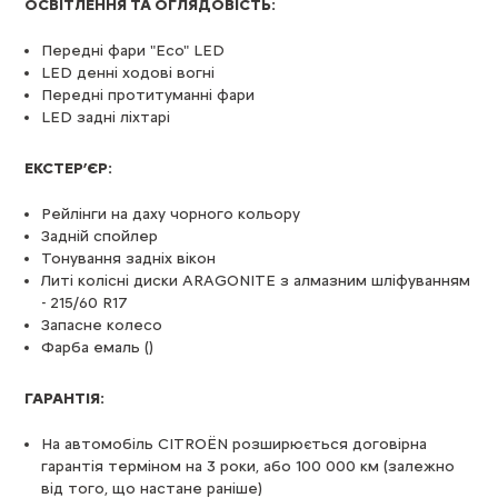
ОСВІТЛЕННЯ ТА ОГЛЯДОВІСТЬ:
Передні фари "Eco" LED
LED денні ходові вогні
Передні протитуманні фари
LED задні ліхтарі
ЕКСТЕР’ЄР:
Рейлінги на даху чорного кольору
Задній спойлер
Тонування задніх вікон
Литі колісні диски ARAGONITE з алмазним шліфуванням
- 215/60 R17
Запасне колесо
Фарба емаль (
)
ГАРАНТІЯ:
На автомобіль CITROЁN розширюється договірна
гарантія терміном на 3 роки, або 100 000 км (залежно
від того, що настане раніше)