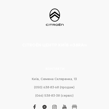
CITROËN ЦЕНТР КИЇВ «38RA»
КОНТАКТИ
Київ, Cемена Скляренка, 13
(050) 638-83-68 (продаж)
(066) 538-83-38 (сервіс)
facebook
facebook-
instagram
youtube
business