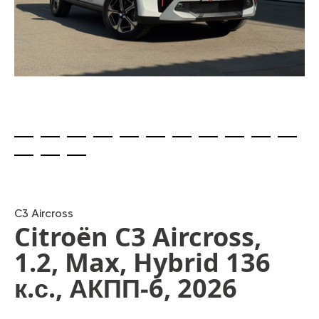
Skip
to
the
beginning
C3 Aircross
Citroën C3 Aircross,
of
the
1.2, Max, Hybrid 136
images
gallery
к.с., АКПП-6, 2026