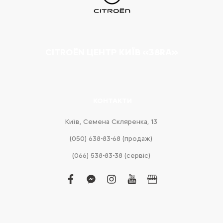
CITROËN ЦЕНТР КИЇВ «38RA»
КОНТАКТИ
Київ, Cемена Скляренка, 13
(050) 638-83-68 (продаж)
(066) 538-83-38 (сервіс)
facebook
facebook-
instagram
youtube
business
messenger