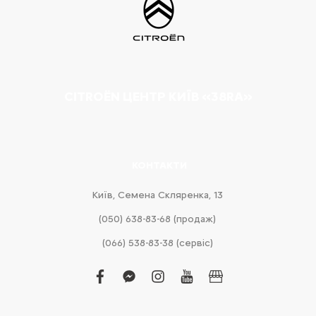
CITROËN ЦЕНТР КИЇВ «38RA»
КОНТАКТИ
Київ, Cемена Скляренка, 13
(050) 638-83-68 (продаж)
(066) 538-83-38 (сервіс)
facebook
facebook-
instagram
youtube
business
messenger