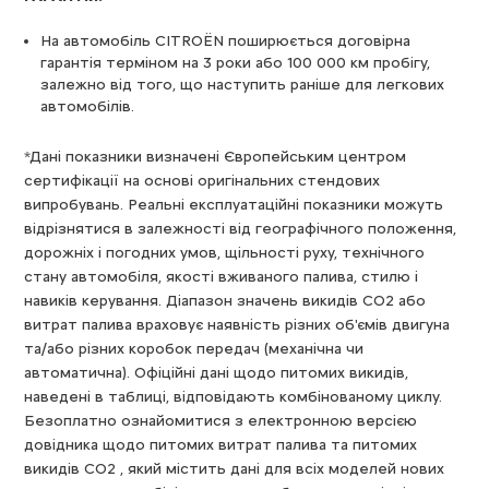
На автомобіль CITROЁN поширюється договірна
гарантія терміном на 3 роки або 100 000 км пробігу,
залежно від того, що наступить раніше для легкових
автомобілів.
*Дані показники визначені Європейським центром
сертифікації на основі оригінальних стендових
випробувань. Реальні експлуатаційні показники можуть
відрізнятися в залежності від географічного положення,
дорожніх і погодних умов, щільності руху, технічного
стану автомобіля, якості вживаного палива, стилю і
навиків керування. Діапазон значень викидів СО2 або
витрат палива враховує наявність різних об'ємів двигуна
та/або різних коробок передач (механічна чи
автоматична). Офіційні дані щодо питомих викидів,
наведені в таблиці, відповідають комбінованому циклу.
Безоплатно ознайомитися з електронною версією
довідника щодо питомих витрат палива та питомих
викидів CO2 , який містить дані для всіх моделей нових