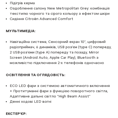
Підігрів керма
Оздоблення салону New Metropolitan Grey: комбінація
текстилю чорного та сірого кольору з ефектом шкіри
Сидіння Citroën Advanced Comfort
МУЛЬТИМЕДІА:
Навігаційна система, Сенсорний екран 10", цифровий
радіоприймач, 6 динаміків, USB роз'єм (type C) попереду,
2 USB-роз'єми (type A) попереду та позаду, Mirror
Screen (Android Auto, Apple Car Play), Bluetooth з
можливістю підключення 2-х телефонів одночасно
ОСВІТЛЕННЯ ТА ОГЛЯДОВІСТЬ:
ECO LED фари з системою автоматичного включення
+ Протитуманні фари з функцією поворотного світла,
Адаптивне дальнє світло "High Beam Assist"
Денні ходові LED вогні
ЕКСТЕР
’
ЄР: