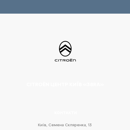
CITROËN ЦЕНТР КИЇВ «38RA»
КОНТАКТИ
Київ, Cемена Скляренка, 13