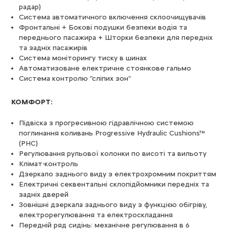
радар)
Cистема автоматичного включення склоочищувачів
Фронтальні + Бокові подушки безпеки водія та
переднього пасажира + Шторки безпеки для передніх
та задніх пасажирів
Система моніторингу тиску в шинах
Автоматизоване електричне стоянкове гальмо
Система контролю "сліпих зон"
КОМФОРТ:
Підвіска з прогресивною гідравлічною системою
поглинання коливань Progressive Hydraulic Cushions™
(PHC)
Регулювання рульової колонки по висоті та вильоту
Клімат-контроль
Дзеркало заднього виду з електрохромним покриттям
Електричні секвентальні склопідйомники передніх та
задніх дверей
Зовнішні дзеркала заднього виду з функцією обігріву,
електрорегулювання та електроскладання
Передній ряд сидінь: механічне регулювання в 6