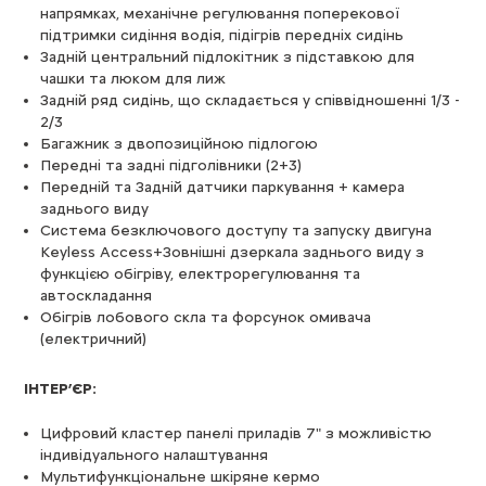
напрямках, механічне регулювання поперекової
підтримки сидіння водія, підігрів передніх сидінь
Задній центральний підлокітник з підставкою для
чашки та люком для лиж
Задній ряд сидінь, що складається у співвідношенні 1/3 -
2/3
Багажник з двопозиційною підлогою
Передні та задні підголівники (2+3)
Передній та Задній датчики паркування + камера
заднього виду
Система безключового доступу та запуску двигуна
Keyless Access+Зовнішні дзеркала заднього виду з
функцією обігріву, електрорегулювання та
автоскладання
Обігрів лобового скла та форсунок омивача
(електричний)
ІНТЕР
’
ЄР:
Цифровий кластер панелі приладів 7" з можливістю
індивідуального налаштування
Мультифункціональне шкіряне кермо