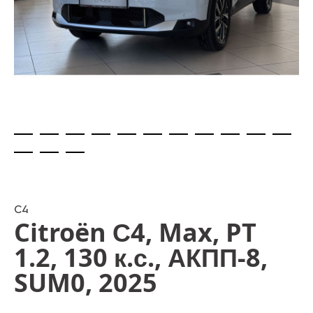
Skip
to
the
beginning
C4
Citroën С4, Max, PT
of
the
1.2, 130 к.с., АКПП-8,
images
gallery
SUM0, 2025