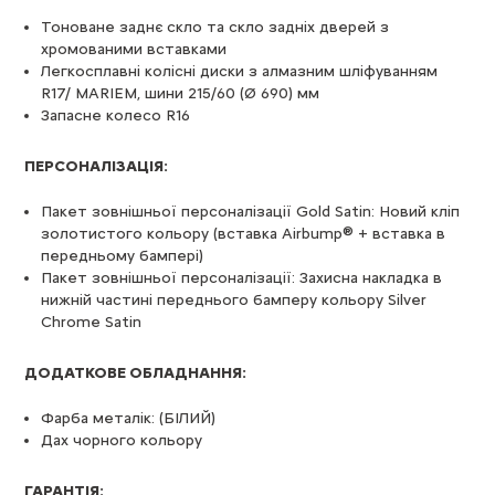
Тоноване заднє скло та скло задніх дверей з
хромованими вставками
Легкосплавні колісні диски з алмазним шліфуванням
R17/ MARIEM, шини 215/60 (Ø 690) мм
Запасне колесо R16
ПЕРСОНАЛІЗАЦІЯ:
Пакет зовнішньої персоналізації Gold Satin: Новий кліп
золотистого кольору (вставка Airbump® + вставка в
передньому бампері)
Пакет зовнішньої персоналізації: Захисна накладка в
нижній частині переднього бамперу кольору Silver
Chrome Satin
ДОДАТКОВЕ ОБЛАДНАННЯ:
Фарба металік: (БІЛИЙ)
Дах чорного кольору
ГАРАНТІЯ: