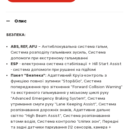
Опис
БЕЗПЕКА:
ABS, REF, AFU
– Антиблокувальна система гальм,
Cистема розподілу гальмівних зусиль, Система
допомоги при екстреному гальмуванні
ESP
- електронна система стабілізації + Hill Start Assist
- система допомоги при рушанні на підйомі
Пакет "Безпека":
Адаптивний Круїз-контроль з
функцією повної зупинки "Stop&Go", Система
попередження про зіткнення "Forward Collision Warning"
та екстреного гальмування у міському циклі руху
"Advanced Emergency Braking System", Система
утримання смуги руху "Lane Keeping Assist", Система
розпізнавання дорожніх знаків, Адаптивне дальнє
світло "High Beam Assist", Система розпізнавання
втоми водія, Система контролю "сліпих зон", Передні
та задні датчики паркування (12 сенсорів, камера +