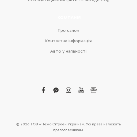
КОМПАНІЯ
Про салон
Контактна інформація
Авто у наявності
facebook
facebook-
instagram
youtube
business
messenger
© 2026 ТОВ «Пежо Сітроен Україна». Усі права належать
правовласникам.