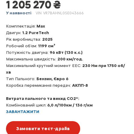
1 205 270 ₴
У наявності
VIN
VR7BAHNL0SE043666
Комплектація:
Max
Двигун:
1.2 PureTech
Рік виробництва:
2025
Робочий об'єм:
1199 см³
Потужність двигуна:
96 кВт (130 к.с.)
Максимальна швидкість:
200 км/год.
Максимальний крутний момент EEC:
230 Нм при 1750 об/
хв
Тип Пального:
Бензин, Євро 6
Коробка перемикання передач:
АКПП-8
Витрата пального та викид CO2*:
Комбінований цикл:
6,0 л/100км / 136 г/км
ЗАВАНТАЖИТИ
Замовити тест-драйв