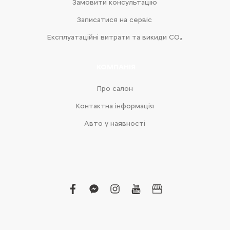
Замовити консультацію
Записатися на сервіс
Експлуатаційні витрати та викиди CO₂
КОМПАНІЯ
Про салон
Контактна інформація
Авто у наявності
facebook
facebook-
instagram
youtube
business
messenger