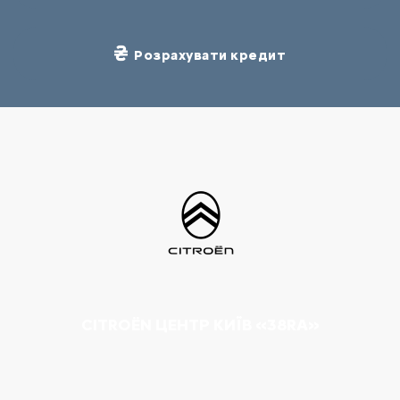
Розрахувати кредит
CITROËN ЦЕНТР КИЇВ «38RA»