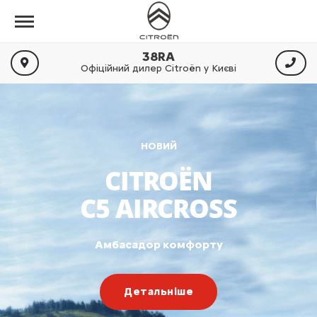
38RA
Офіційний дилер Citroën у Києві
НОВИЙ
CITROËN
C5 AIRCROSS
Амбасадор комфорту
Детальніше