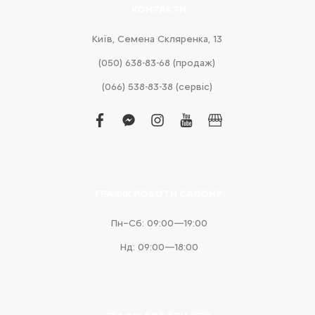
КОНТАКТИ
Київ, Cемена Скляренка, 13
(050) 638-83-68 (продаж)
(066) 538-83-38 (сервіс)
facebook
facebook-
instagram
youtube
business
messenger
ГРАФІК РОБОТИ САЛОНУ
Пн–Сб: 09:00—19:00
Нд: 09:00—18:00