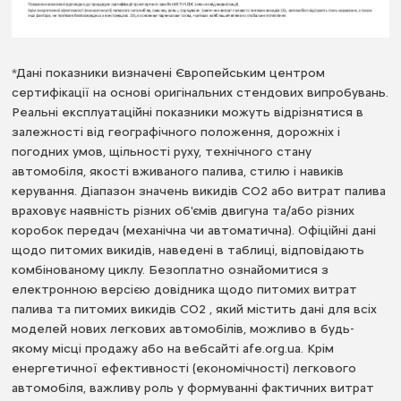
*Дані показники визначені Європейським центром
сертифікації на основі оригінальних стендових випробувань.
Реальні експлуатаційні показники можуть відрізнятися в
залежності від географічного положення, дорожніх і
погодних умов, щільності руху, технічного стану
автомобіля, якості вживаного палива, стилю і навиків
керування. Діапазон значень викидів СО2 або витрат палива
враховує наявність різних об'ємів двигуна та/або різних
коробок передач (механічна чи автоматична). Офіційні дані
щодо питомих викидів, наведені в таблиці, відповідають
комбінованому циклу. Безоплатно ознайомитися з
електронною версією довідника щодо питомих витрат
палива та питомих викидів CO2 , який містить дані для всіх
моделей нових легкових автомобілів, можливо в будь-
якому місці продажу або на вебсайті
afe.org.ua
. Крім
енергетичної ефективності (економічності) легкового
автомобіля, важливу роль у формуванні фактичних витрат